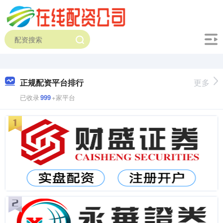
正规配资平台排行
更多
已收录
999
+家平台