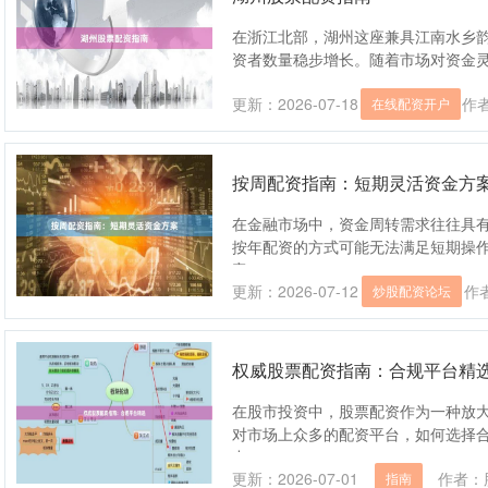
在浙江北部，湖州这座兼具江南水乡
资者数量稳步增长。随着市场对资金灵活性
更新：2026-07-18
作者
在线配资开户
按周配资指南：短期灵活资金方
在金融市场中，资金周转需求往往具
按年配资的方式可能无法满足短期操
案，....
更新：2026-07-12
作
炒股配资论坛
权威股票配资指南：合规平台精
在股市投资中，股票配资作为一种放
对市场上众多的配资平台，如何选择
力。....
更新：2026-07-01
作者：
指南