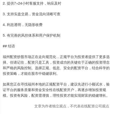
2. 提供7×24小时客服支持，响应及时
3. 支持实盘交易，资金流向清晰可查
4. 利息透明，无隐形收费
5. 有完善的风控体系和用户保护机制
## 结语
福州配资炒股市场正在走向规范化，正规平台为投资者提供了更多选
择。但请记住，配资只是工具，投资成功的关键在于正确的投资理念
和严格的风险控制。选择正规、低息、安全的配资平台，结合科学的
投资策略，才能在股市中稳健获利。
如果您正在寻找福州本地的正规配资平台，建议先进行小额试水，验
证平台的服务质量和资金安全性在线配资开户，再逐步增加投资规
模。投资有风险，配资需谨慎，理性投资才能实现财富的稳健增长。
文章为作者独立观点，不代表在线配资公司观点