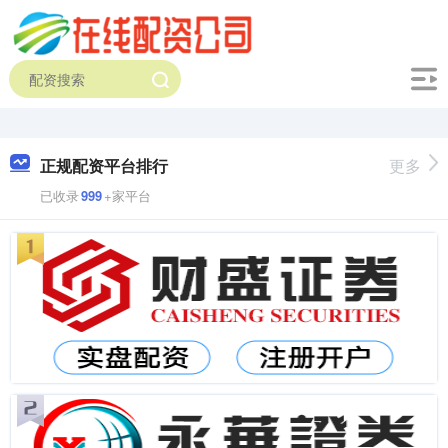
正规配资平台排行
更多
已收录
999
+家平台