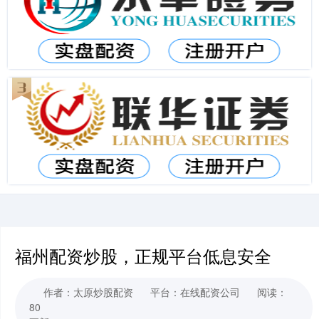
福州配资炒股，正规平台低息安全
作者：太原炒股配资
平台：在线配资公司
阅读：
80