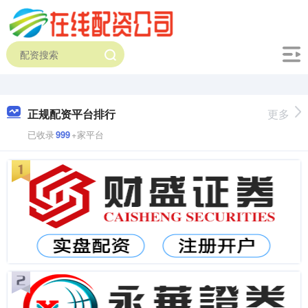
正规配资平台排行
更多
已收录
999
+家平台