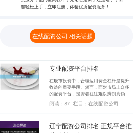
能轻松上手，立即注册，体验优质配资服务！
在线配资公司 相关话题
专业配资平台排名
在股市投资中，合理运用资金杠杆是提升
收益的重要手段。然而，面对市场上众多
的配资平台，投资者往往难以辨别真伪。
本文将基于平台资质、资金安全、风控体
阅读：
87
栏目：
在线配资公司
系、用户体验等维....
辽宁配资公司排名|正规平台推