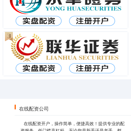
在线配资公司
在线配资开户，操作简单，便捷高效！提供专业的配
资服务，低门槛高杠杆，无论您是新手还是老手，都