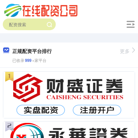
正规配资平台排行
更多
已收录
999
+家平台