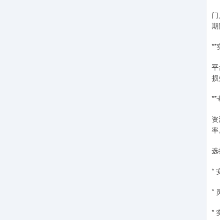
门
期
*
平
损
*
资
率
选
*
*
*