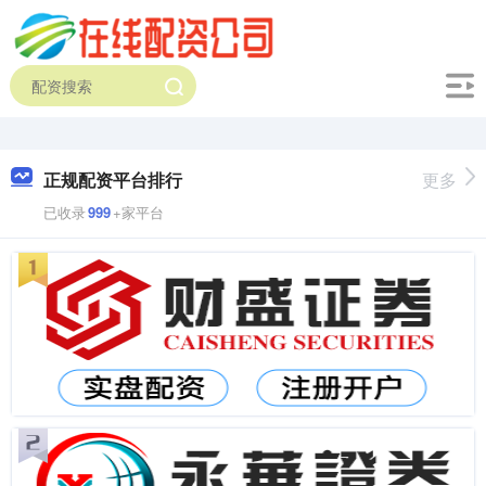
正规配资平台排行
更多
已收录
999
+家平台