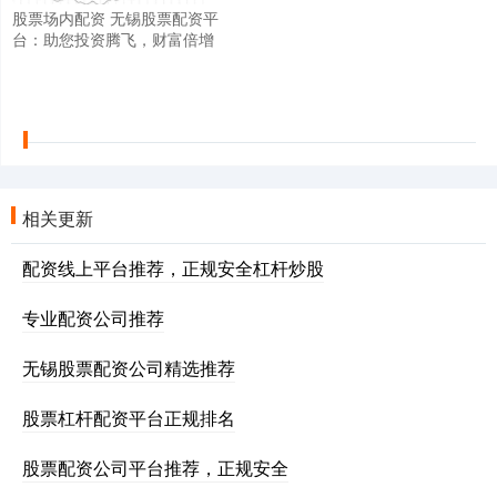
股票场内配资 无锡股票配资平
台：助您投资腾飞，财富倍增
相关更新
配资线上平台推荐，正规安全杠杆炒股
专业配资公司推荐
无锡股票配资公司精选推荐
股票杠杆配资平台正规排名
股票配资公司平台推荐，正规安全