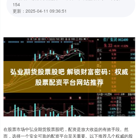
154
更新：2025-04-11 09:36:51
在股票市场中弘业期货股票股吧，配资是放大收益的有效手段。然
而，选择一个安全可靠的配资平台至关重要。以下推荐几个权威的股