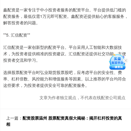
鑫配资是一家专注于中小投资者服务的配资平台。平台提供低门槛的
配资服务，最低仅需1万元即可配资。鑫配资还提供贴心的客服服务，
解答投资者的问题。
**5. 汇信配资**
汇信配资是一家创新型的配资平台。平台采用人工智能和大数据技
术，为投资者提供精准的投资建议。汇信配资还提供社交功能，方便
投资者交流和学习。
选择股票配资平台时弘业期货股票股吧，应考虑平台的安全性、费
率、杠杆倍数、风控能力和增值服务等因素。以上推荐的平台均符合
这些要求，为投资者提供安全可靠的配资服务。
文章为作者独立观点，不代表在线配资公司观点
上一篇：
配资股票温州 股票配资真假大揭秘：揭开杠杆投资的真
相