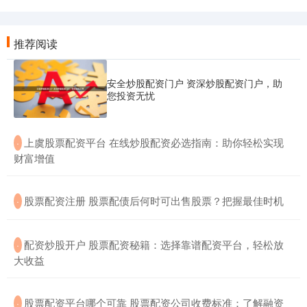
推荐阅读
安全炒股配资门户 资深炒股配资门户，助
您投资无忧
​上虞股票配资平台 在线炒股配资必选指南：助你轻松实现
·
财富增值
​股票配资注册 股票配债后何时可出售股票？把握最佳时机
·
​配资炒股开户 股票配资秘籍：选择靠谱配资平台，轻松放
·
大收益
​股票配资平台哪个可靠 股票配资公司收费标准：了解融资
·