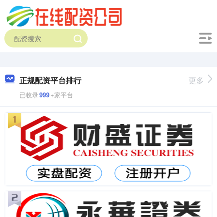
正规配资平台排行
更多
已收录
999
+家平台