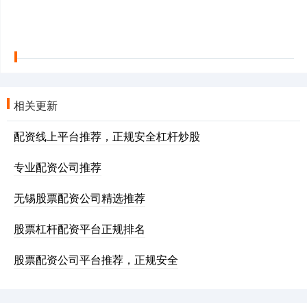
相关更新
配资线上平台推荐，正规安全杠杆炒股
专业配资公司推荐
无锡股票配资公司精选推荐
股票杠杆配资平台正规排名
股票配资公司平台推荐，正规安全