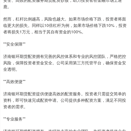
安全、高效的配资服务期货配资炒股，助力投资者在金融市场上逐
鹿。
然而，杠杆比例越高，风险也越大。如果市场价格下跌，投资者将面
临更大的损失。同样以10倍杠杆为例，如果市场价格下跌10%，投资
者将损失1万元，相当于其自有资金的100%。
**安全保障**
济南银环期货配资拥有完善的风控体系和专业的风控团队，严格把控
风险，保障投资者资金安全。公司采用第三方托管平台，确保资金安
全透明。
**高效便捷**
济南银环期货配资提供便捷高效的配资服务。投资者只需提交简单的
资料，即可快速完成配资申请。公司提供多种配资方案，满足不同投
资者的需求。
**专业服务**