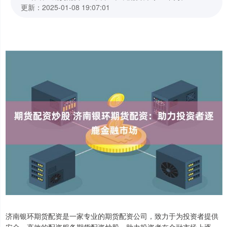
更新：2025-01-08 19:07:01
济南银环期货配资是一家专业的期货配资公司，致力于为投资者提供