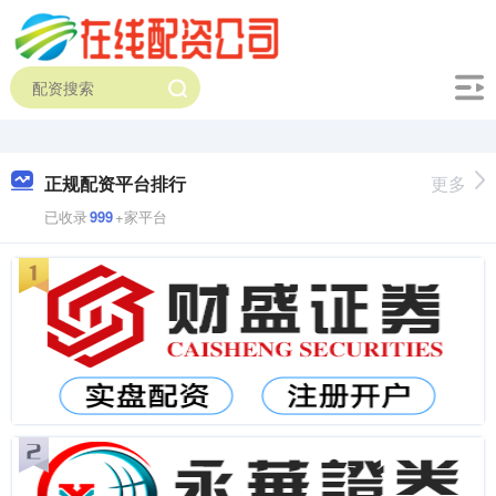
正规配资平台排行
更多
已收录
999
+家平台