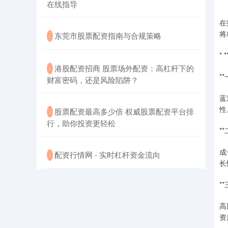
在线指导
在
将
​东莞市股票配资指南与合规策略
·
*
​港股配资招商 股票场外配资：高杠杆下的
·
*
财富密码，还是风险陷阱？
蓝
性
​股票配资最高多少倍 权威股票配资平台排
·
行，助你投资更轻松
*
成
​配资行情网 - 实时杠杆资金流向
·
长
*
高
资