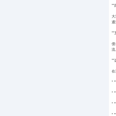
*
大
通
*
债
流
*
在
*
*
*
*