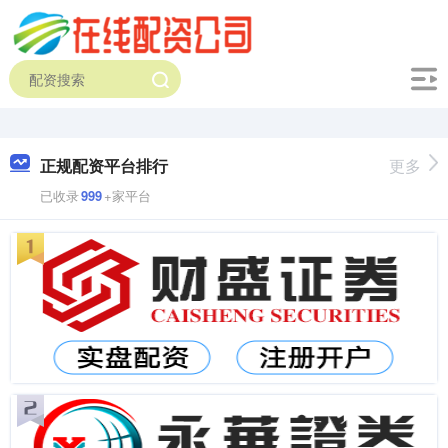
正规配资平台排行
更多
已收录
999
+家平台