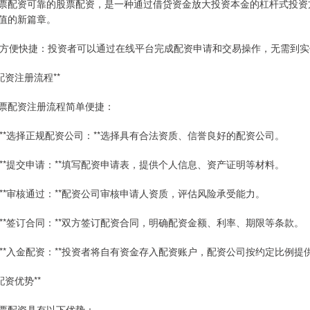
票配资可靠的股票配资，是一种通过借贷资金放大投资本金的杠杆式投资
值的新篇章。
. 方便快捷：投资者可以通过在线平台完成配资申请和交易操作，无需到
*配资注册流程**
票配资注册流程简单便捷：
. **选择正规配资公司：**选择具有合法资质、信誉良好的配资公司。
. **提交申请：**填写配资申请表，提供个人信息、资产证明等材料。
. **审核通过：**配资公司审核申请人资质，评估风险承受能力。
. **签订合同：**双方签订配资合同，明确配资金额、利率、期限等条款。
. **入金配资：**投资者将自有资金存入配资账户，配资公司按约定比例提
*配资优势**
票配资具有以下优势：