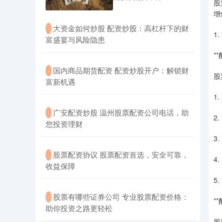
股
增
​大资金如何炒股 配资炒股：高杠杆下的财
·
1
富盛宴与风险隐患
*
​国内商品期货配资 配资炒股开户：解锁财
·
股
富新机遇
1
​广安配资炒股 温州股票配资公司电话，助
·
2
您投资理财
3
​股票配资协议 股票配资首选，安全可靠，
·
4
收益保障
5
​股票有哪些证券公司 专业股票配资价格：
·
*
助你投资之路更轻松
股