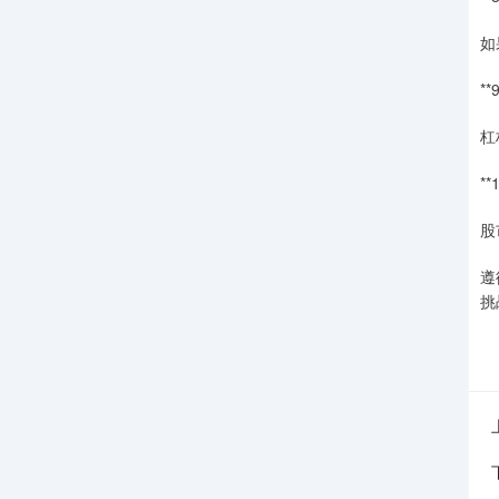
如
*
杠
*
股
遵
挑