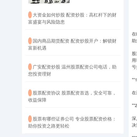
​大资金如何炒股 配资炒股：高杠杆下的财
·
富盛宴与风险隐患
在
​国内商品期货配资 配资炒股开户：解锁财
助
·
富新机遇
股
用
​广安配资炒股 温州股票配资公司电话，助
·
亏
您投资理财
*
​股票配资协议 股票配资首选，安全可靠，
在
·
收益保障
*
深
​股票有哪些证券公司 专业股票配资价格：
·
决
助你投资之路更轻松